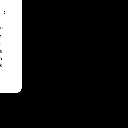
›
SO
2
9
16
23
30